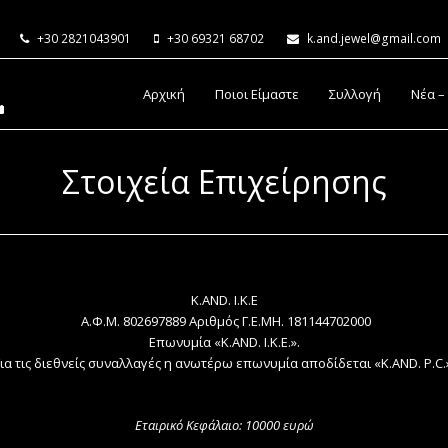
+30 2821043901
+30 69321 68702
k.and.jewel@gmail.com
Αρχική
Ποιοι Είμαστε
Συλλογή
Νέα –
Στοιχεία Επιχείρησης
Κ.AND. Ι.Κ.Ε
Α.Φ.Μ. 802697889 Αριθμός Γ.Ε.ΜΗ. 181144702000
Επωνυμία «Κ.AND. Ι.Κ.Ε.».
ια τις διεθνείς συναλλαγές η ανωτέρω επωνυμία αποδίδεται «Κ.AND. P.C.
Εταιρικό Κεφάλαιο: 10000 ευρώ