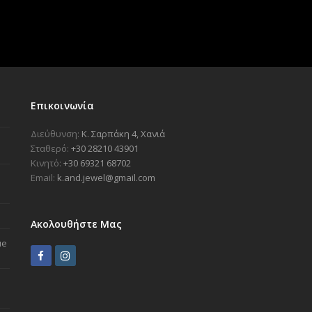
Επικοινωνία
Διεύθυνση:
Κ. Σαρπάκη 4, Χανιά
Σταθερό:
+30 28210 43901
Κινητό:
+30 69321 68702
Email:
k.and.jewel@gmail.com
Ακολουθήστε Μας
ue
F
I
a
n
c
s