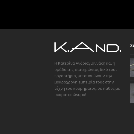
Σ
Η Κατερίνα Ανδριαγιαννάκη και η
ομάδα της, διατηρώντας δικό τους
εργαστήριο, μετουσιώνουν την
μακρόχρονη εμπειρία τους στην
τέχνη του κοσμήματος, σε πάθος με
ονοματεπώνυμο!